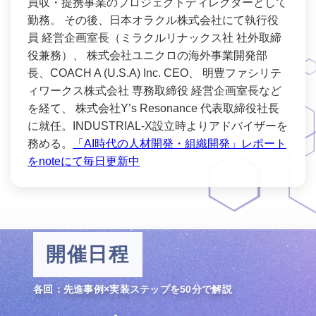
買収・提携事業のプロジェクトディレクターとして
勤務。 その後、日本オラクル株式会社にて執行役
員 経営企画室長（ミラクルリナックス社 社外取締
役兼務）、 株式会社ユニクロの海外事業開発部
長、COACH A (U.S.A) Inc. CEO、 明豊ファシリテ
ィワークス株式会社 専務取締役 経営企画室長など
を経て、 株式会社Y’s Resonance 代表取締役社長
に就任。INDUSTRIAL-X設立時よりアドバイザーを
務める。
「AI時代の人材開発・組織開発」レポート
をnoteにて毎日更新中
開催日程
各回：先進事例×実装ステップを50分で解説