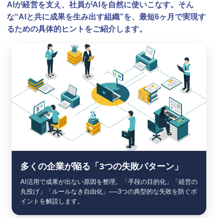
AIが経営を支え、社員がAIを自然に使いこなす。そん
な
“AIと共に成果を生み出す組織”
を、最短6ヶ月で実現す
るための具体的ヒントをご紹介します。
多くの企業が陥る「3つの失敗パターン」
AI活用で成果が出ない原因を整理。「手段の目的化」「経営の
丸投げ」「ルールなき自由化」──3つの典型的な失敗を防ぐポ
イントを解説します。